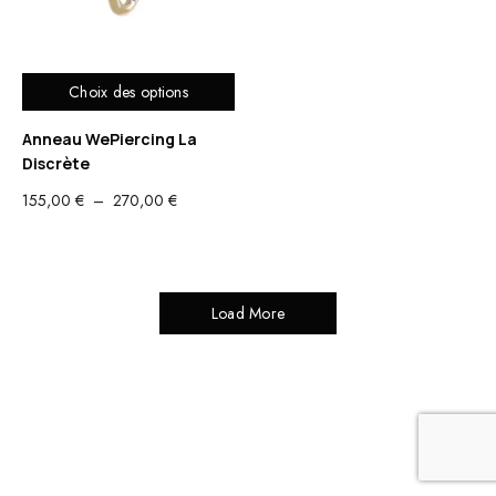
Choix des options
Anneau WePiercing La
Discrète
PLAGE
155,00
€
–
270,00
€
DE
PRIX :
155,00 €
À
Load More
270,00 €