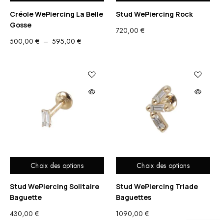
Créole WePiercing La Belle
Stud WePiercing Rock
Gosse
720,00
€
PLAGE
500,00
€
–
595,00
€
DE
PRIX :
500,00 €
À
595,00 €
Choix des options
Choix des options
Stud WePiercing Solitaire
Stud WePiercing Triade
Baguette
Baguettes
430,00
€
1090,00
€